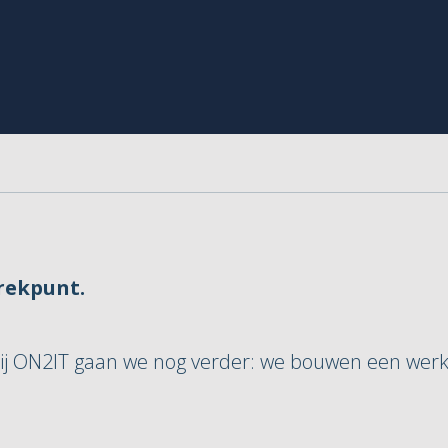
trekpunt.
ij ON2IT gaan we nog verder: we bouwen een werkwi