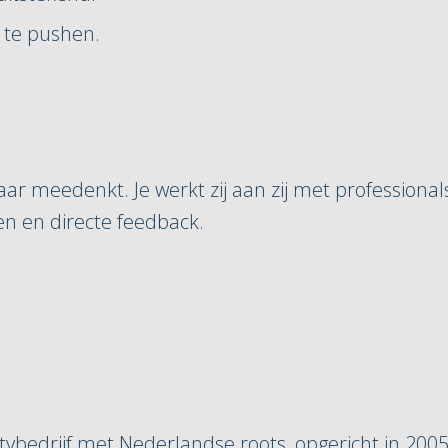
 te pushen.
maar meedenkt. Je werkt zij aan zij met professiona
wen en directe feedback.
tybedrijf met Nederlandse roots, opgericht in 200