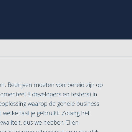
en. Bedrijven moeten voorbereid zijn op
omenteel 8 developers en testers) in
reoplossing waarop de gehele business
welke taal je gebruikt. Zolang het
n kwaliteit, dus we hebben CI en
checks worden uitgevoerd en natuurlijk