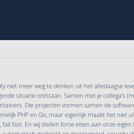
ity niet meer weg te denken uit het alledaagse lev
ende situatie ontstaan. Samen met je collega’s (m
containers. Die projecten vormen samen de softwa
lijk PHP en Go, maar eigenlijk maakt het niet uit 
 fail fast. En wij stellen forse eisen aan onze eige
dt automatisch gecheckt en gecorrigeerd, security 