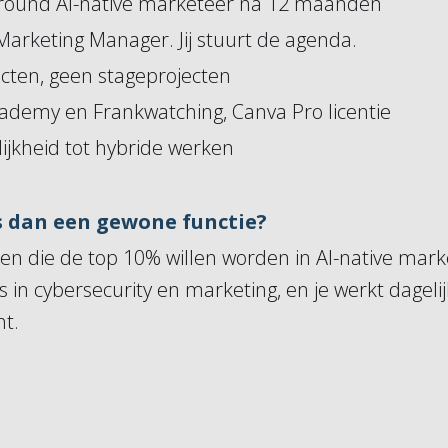
allround AI-native marketeer na 12 maanden
Marketing Manager. Jij stuurt de agenda.
ecten, geen stageprojecten
Academy en Frankwatching, Canva Pro licentie
jkheid tot hybride werken
s dan een gewone functie?
en die de top 10% willen worden in AI-native marke
s in cybersecurity en marketing, en je werkt dageli
nt.