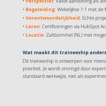
•
Perspectief
: Vaste aanstelling als 
•
Begeleiding
: Wekelijkse 1:1 met de 
•
Verantwoordelijkheid
: Echte proj
•
Leren
: Certificeringen via HubSpot 
•
Locatie
: Zaltbommel (NL) met mogeli
Wat maakt dit traineeship ander
Dit traineeship is ontworpen voor mens
prioriteit. Je wordt omringd door expert
standaard werkwijze, niet als experime