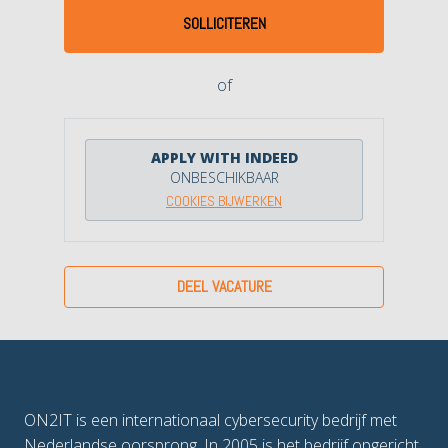
SOLLICITEREN
of
APPLY WITH INDEED
ONBESCHIKBAAR
COOKIES BIJWERKEN
DEEL VACATURE
ON2IT is een internationaal cybersecurity bedrijf met 
Nederlandse oorsprong. In 2005 is het bedrijf opgericht 