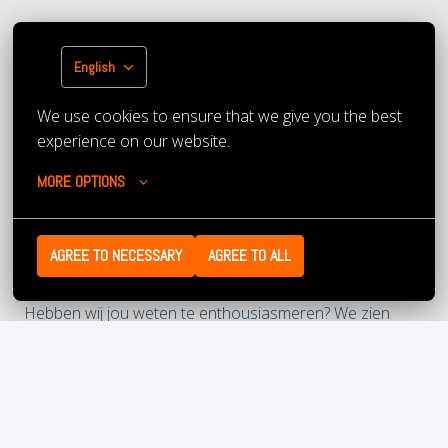
English
We use cookies to ensure that we give you the best 
experience on our website.
MORE OPTIONS
AGREE TO NECESSARY
AGREE TO ALL
Hebben wij jou weten te enthousiasmeren? We zien 
jouw sollicitatie graag tegemoet. Heb je geen up to date 
CV of heb je vragen over de procedure? 
Neem dan contact op met het HR-team via 
+31 (88) 22 
66 200
 om de mogelijkheden te bespreken.