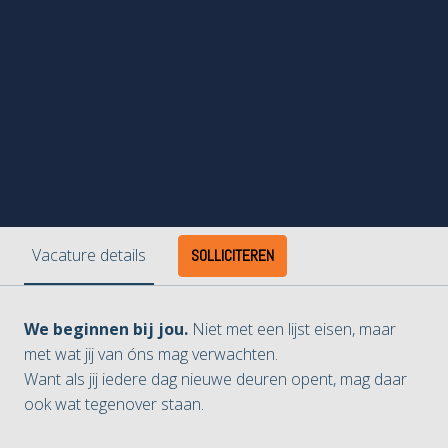
Vacature details
SOLLICITEREN
We beginnen bij jou.
Niet met een lijst eisen, maar
met wat jij van óns mag verwachten.
Want als jij iedere dag nieuwe deuren opent, mag daar
ook wat tegenover staan.